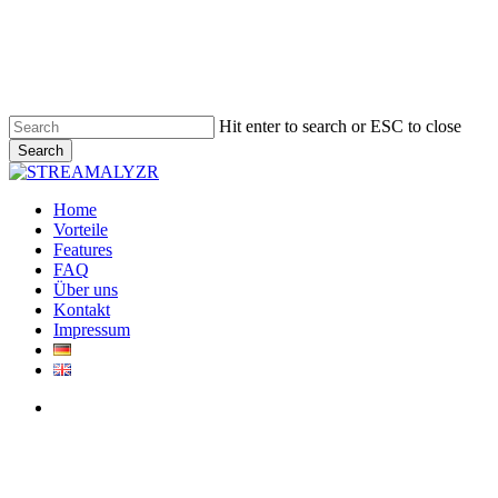
Skip
to
main
content
Hit enter to search or ESC to close
Search
Close
Search
Menu
Home
Vorteile
Features
FAQ
Über uns
Kontakt
Impressum
Menu