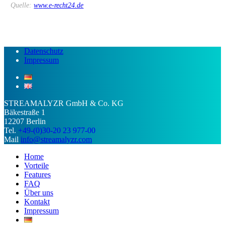
Quelle:
w
w
w.e-recht24.de
Datenschutz
Impressum
STREAMALYZR GmbH & Co. KG
Bäkestraße 1
12207 Berlin
Tel.
+49-(0)30-20 23 977-00
Mail
info@streamalyzr.com
Close
Home
Menu
Vorteile
Features
FAQ
Über uns
Kontakt
Impressum