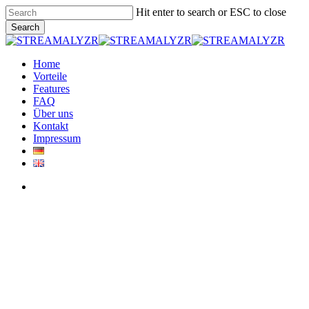
Skip
Hit enter to search or ESC to close
to
Search
main
Close
content
Search
Menu
Home
Vorteile
Features
FAQ
Über uns
Kontakt
Impressum
Menu