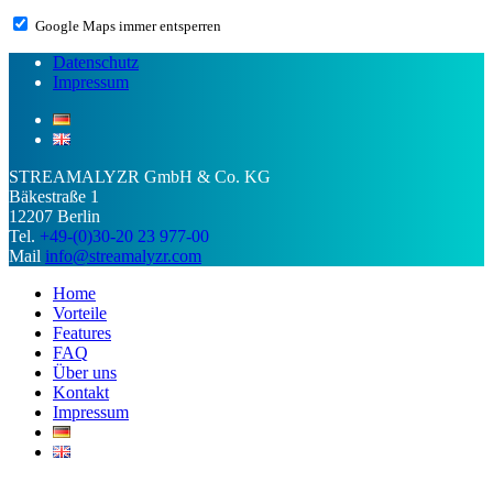
Google Maps immer entsperren
Datenschutz
Impressum
STREAMALYZR GmbH & Co. KG
Bäkestraße 1
12207 Berlin
Tel.
+49-(0)30-20 23 977-00
Mail
info@streamalyzr.com
Close
Home
Menu
Vorteile
Features
FAQ
Über uns
Kontakt
Impressum